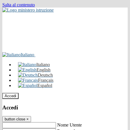
Salta al contenuto
Italiano
Italiano
English
Deutsch
Français
Español
Accedi
Accedi
button close
×
Nome Utente