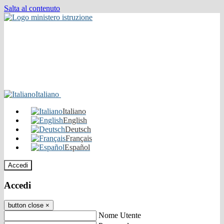
Salta al contenuto
Italiano
Italiano
English
Deutsch
Français
Español
Accedi
Accedi
button close
×
Nome Utente