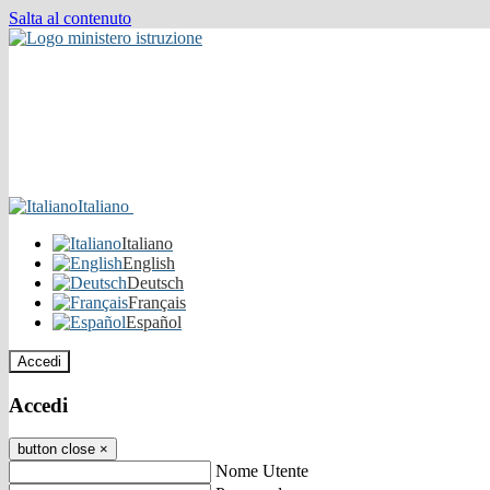
Salta al contenuto
Italiano
Italiano
English
Deutsch
Français
Español
Accedi
Accedi
button close
×
Nome Utente