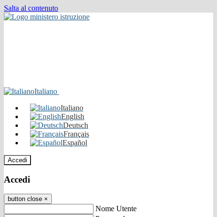
Salta al contenuto
Italiano
Italiano
English
Deutsch
Français
Español
Accedi
Accedi
button close
×
Nome Utente