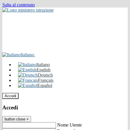
Salta al contenuto
Italiano
Italiano
English
Deutsch
Français
Español
Accedi
Accedi
button close
×
Nome Utente