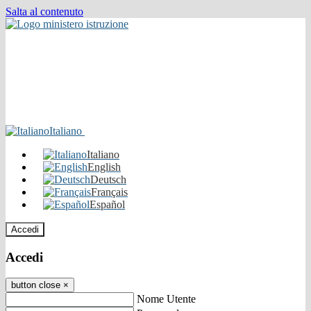
Salta al contenuto
Italiano
Italiano
English
Deutsch
Français
Español
Accedi
Accedi
button close
×
Nome Utente