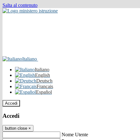
Salta al contenuto
Italiano
Italiano
English
Deutsch
Français
Español
Accedi
Accedi
button close
×
Nome Utente