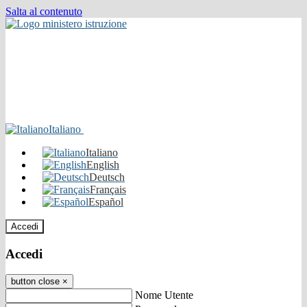
Salta al contenuto
Italiano
Italiano
English
Deutsch
Français
Español
Accedi
Accedi
button close
×
Nome Utente