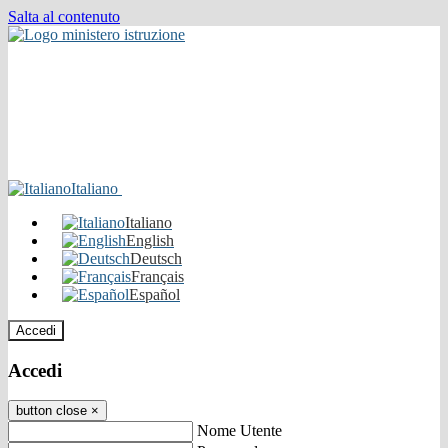
Salta al contenuto
Italiano
Italiano
English
Deutsch
Français
Español
Accedi
Accedi
button close
×
Nome Utente