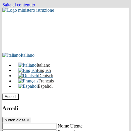
Salta al contenuto
Italiano
Italiano
English
Deutsch
Français
Español
Accedi
Accedi
button close
×
Nome Utente