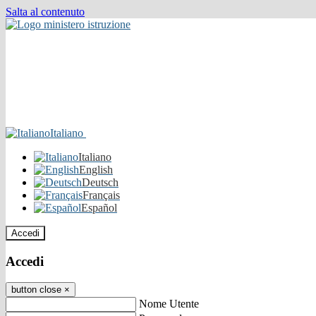
Salta al contenuto
Italiano
Italiano
English
Deutsch
Français
Español
Accedi
Accedi
button close
×
Nome Utente