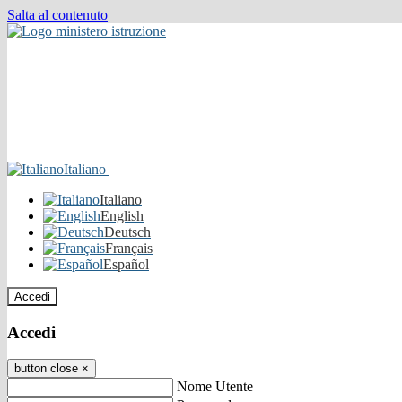
Salta al contenuto
Italiano
Italiano
English
Deutsch
Français
Español
Accedi
Accedi
button close
×
Nome Utente