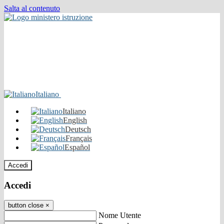
Salta al contenuto
Italiano
Italiano
English
Deutsch
Français
Español
Accedi
Accedi
button close
×
Nome Utente