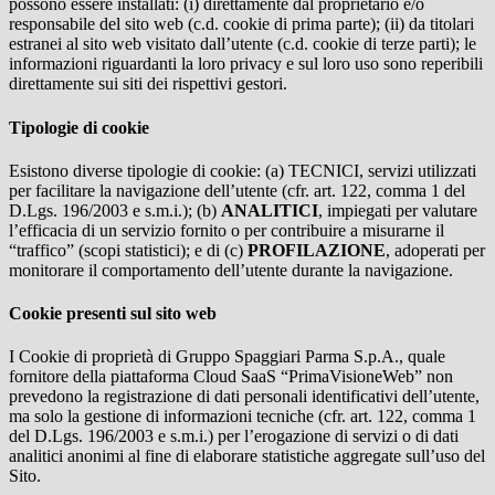
possono essere installati: (i) direttamente dal proprietario e/o
responsabile del sito web (c.d. cookie di prima parte); (ii) da titolari
estranei al sito web visitato dall’utente (c.d. cookie di terze parti); le
informazioni riguardanti la loro privacy e sul loro uso sono reperibili
direttamente sui siti dei rispettivi gestori.
Tipologie di cookie
Esistono diverse tipologie di cookie: (a) TECNICI, servizi utilizzati
per facilitare la navigazione dell’utente (cfr. art. 122, comma 1 del
D.Lgs. 196/2003 e s.m.i.); (b)
ANALITICI
, impiegati per valutare
l’efficacia di un servizio fornito o per contribuire a misurarne il
“traffico” (scopi statistici); e di (c)
PROFILAZIONE
, adoperati per
monitorare il comportamento dell’utente durante la navigazione.
Cookie presenti sul sito web
I Cookie di proprietà di Gruppo Spaggiari Parma S.p.A., quale
fornitore della piattaforma Cloud SaaS “PrimaVisioneWeb” non
prevedono la registrazione di dati personali identificativi dell’utente,
ma solo la gestione di informazioni tecniche (cfr. art. 122, comma 1
del D.Lgs. 196/2003 e s.m.i.) per l’erogazione di servizi o di dati
analitici anonimi al fine di elaborare statistiche aggregate sull’uso del
Sito.