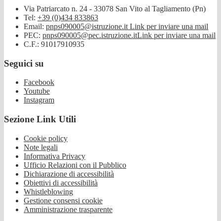
Via Patriarcato n. 24 - 33078 San Vito al Tagliamento (Pn)
Tel:
+39 (0)434 833863
Email:
pnps090005@istruzione.it
Link per inviare una mail
PEC:
pnps090005@pec.istruzione.it
Link per inviare una mail
C.F.: 91017910935
Seguici su
Facebook
Youtube
Instagram
Sezione Link Utili
Cookie policy
Note legali
Informativa Privacy
Ufficio Relazioni con il Pubblico
Dichiarazione di accessibilità
Obiettivi di accessibilità
Whistleblowing
Gestione consensi cookie
Amministrazione trasparente