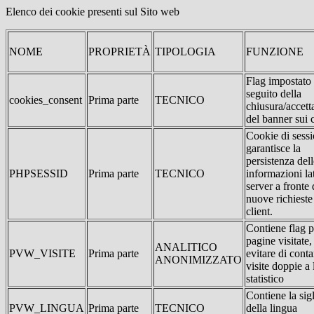
Elenco dei cookie presenti sul Sito web
NOME
PROPRIETÀ
TIPOLOGIA
FUNZIONE
Flag impostato
seguito della
cookies_consent
Prima parte
TECNICO
chiusura/accett
del banner sui 
Cookie di sessi
garantisce la
persistenza dell
PHPSESSID
Prima parte
TECNICO
informazioni la
server a fronte 
nuove richieste
client.
Contiene flag p
pagine visitate,
ANALITICO
PVW_VISITE
Prima parte
evitare di conta
ANONIMIZZATO
visite doppie a 
statistico
Contiene la sig
PVW_LINGUA
Prima parte
TECNICO
della lingua