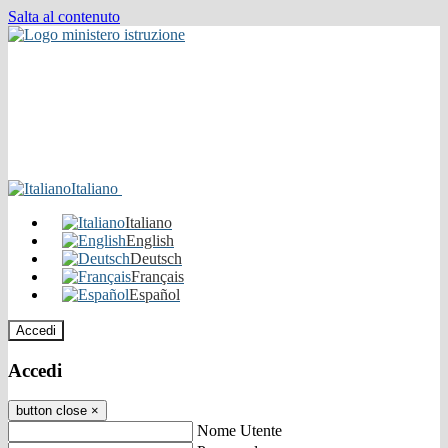
Salta al contenuto
Italiano
Italiano
English
Deutsch
Français
Español
Accedi
Accedi
button close
×
Nome Utente