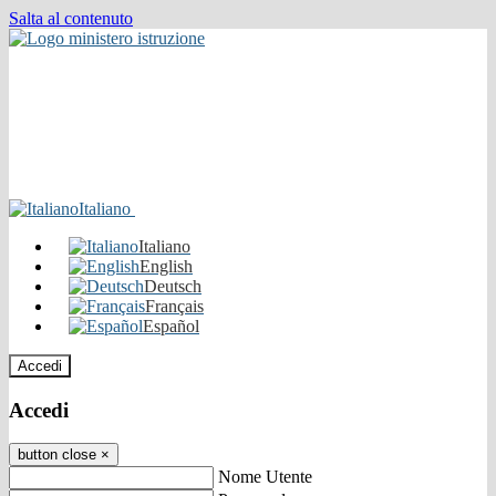
Salta al contenuto
Italiano
Italiano
English
Deutsch
Français
Español
Accedi
Accedi
button close
×
Nome Utente