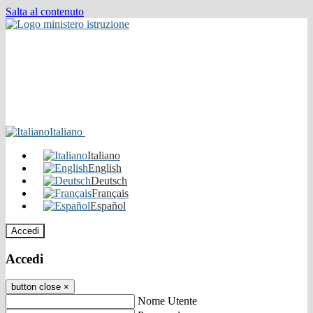
Salta al contenuto
Italiano
Italiano
English
Deutsch
Français
Español
Accedi
Accedi
button close
×
Nome Utente