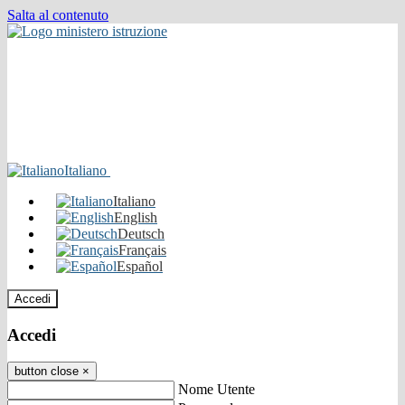
Salta al contenuto
Italiano
Italiano
English
Deutsch
Français
Español
Accedi
Accedi
button close
×
Nome Utente