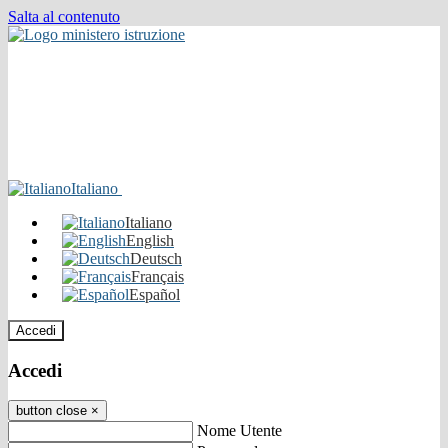
Salta al contenuto
Italiano
Italiano
English
Deutsch
Français
Español
Accedi
Accedi
button close
×
Nome Utente