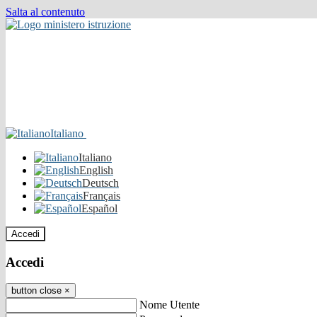
Salta al contenuto
Italiano
Italiano
English
Deutsch
Français
Español
Accedi
Accedi
button close
×
Nome Utente