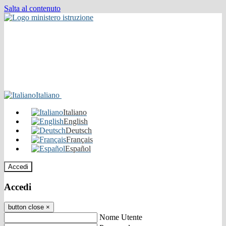
Salta al contenuto
Italiano
Italiano
English
Deutsch
Français
Español
Accedi
Accedi
button close
×
Nome Utente