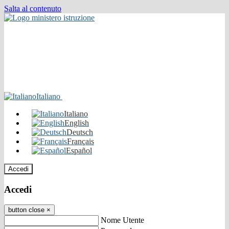
Salta al contenuto
Italiano
Italiano
English
Deutsch
Français
Español
Accedi
Accedi
button close
×
Nome Utente