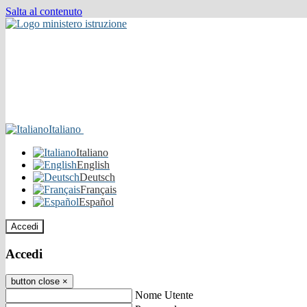
Salta al contenuto
Italiano
Italiano
English
Deutsch
Français
Español
Accedi
Accedi
button close
×
Nome Utente