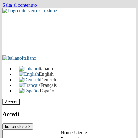
Salta al contenuto
Italiano
Italiano
English
Deutsch
Français
Español
Accedi
Accedi
button close
×
Nome Utente