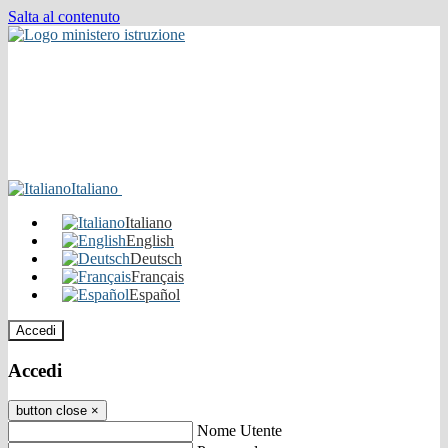
Salta al contenuto
Italiano
Italiano
English
Deutsch
Français
Español
Accedi
Accedi
button close
×
Nome Utente