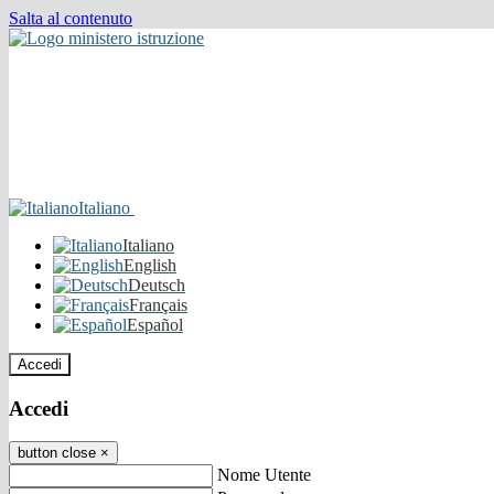
Salta al contenuto
Italiano
Italiano
English
Deutsch
Français
Español
Accedi
Accedi
button close
×
Nome Utente