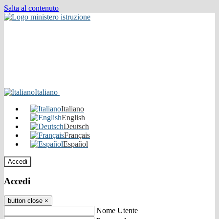
Salta al contenuto
Italiano
Italiano
English
Deutsch
Français
Español
Accedi
Accedi
button close
×
Nome Utente