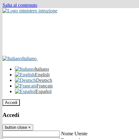
Salta al contenuto
Italiano
Italiano
English
Deutsch
Français
Español
Accedi
Accedi
button close
×
Nome Utente