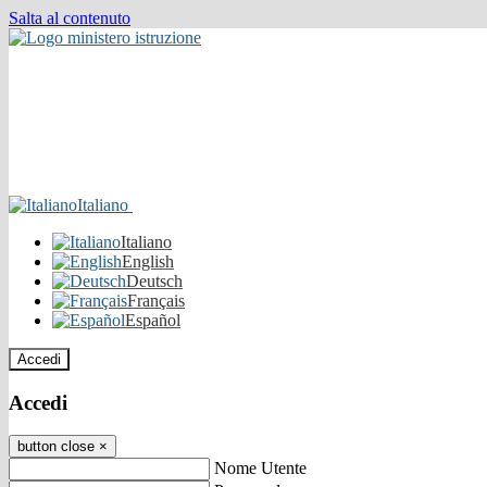
Salta al contenuto
Italiano
Italiano
English
Deutsch
Français
Español
Accedi
Accedi
button close
×
Nome Utente