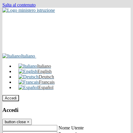
Salta al contenuto
Italiano
Italiano
English
Deutsch
Français
Español
Accedi
Accedi
button close
×
Nome Utente