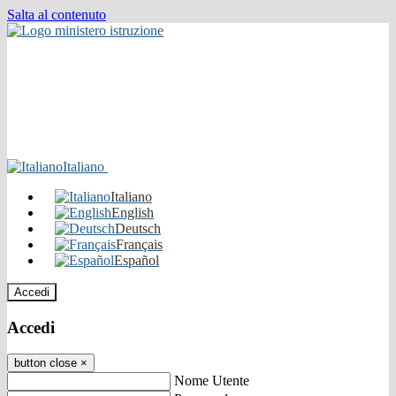
Salta al contenuto
Italiano
Italiano
English
Deutsch
Français
Español
Accedi
Accedi
button close
×
Nome Utente