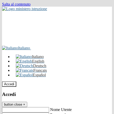
Salta al contenuto
Italiano
Italiano
English
Deutsch
Français
Español
Accedi
Accedi
button close
×
Nome Utente