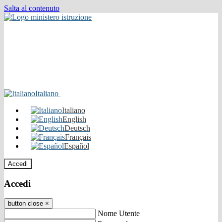
Salta al contenuto
Italiano
Italiano
English
Deutsch
Français
Español
Accedi
Accedi
button close
×
Nome Utente