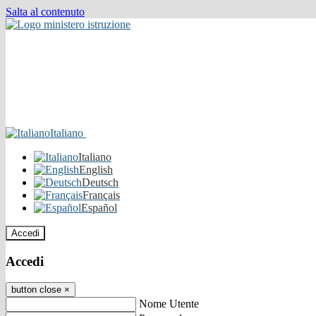
Salta al contenuto
Italiano
Italiano
English
Deutsch
Français
Español
Accedi
Accedi
button close
×
Nome Utente