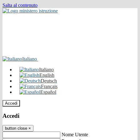
Salta al contenuto
Italiano
Italiano
English
Deutsch
Français
Español
Accedi
Accedi
button close
×
Nome Utente