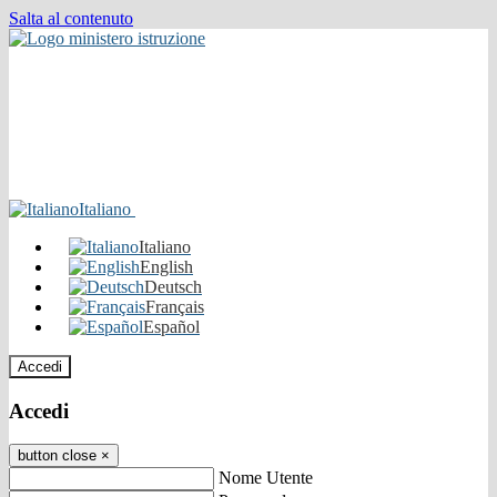
Salta al contenuto
Italiano
Italiano
English
Deutsch
Français
Español
Accedi
Accedi
button close
×
Nome Utente