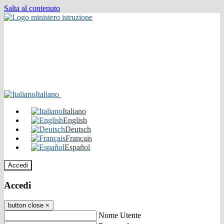
Salta al contenuto
Italiano
Italiano
English
Deutsch
Français
Español
Accedi
Accedi
button close
×
Nome Utente