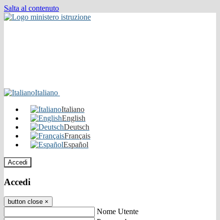
Salta al contenuto
Italiano
Italiano
English
Deutsch
Français
Español
Accedi
Accedi
button close
×
Nome Utente