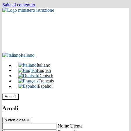
Salta al contenuto
Italiano
Italiano
English
Deutsch
Français
Español
Accedi
Accedi
button close
×
Nome Utente