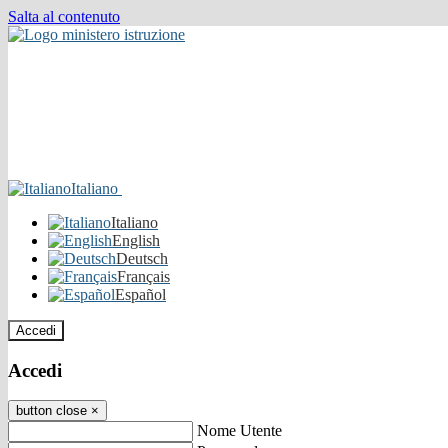
Salta al contenuto
Italiano
Italiano
English
Deutsch
Français
Español
Accedi
Accedi
button close
×
Nome Utente