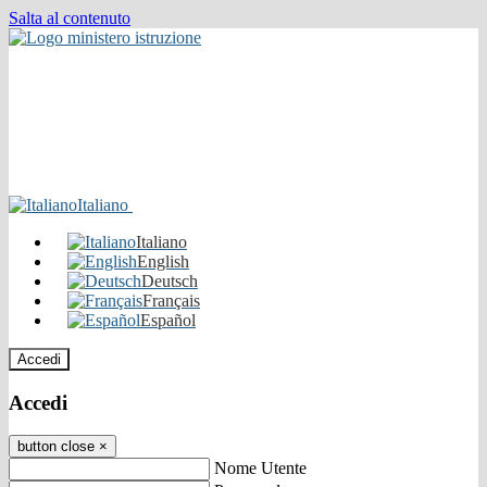
Salta al contenuto
Italiano
Italiano
English
Deutsch
Français
Español
Accedi
Accedi
button close
×
Nome Utente