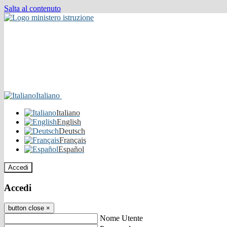
Salta al contenuto
Italiano
Italiano
English
Deutsch
Français
Español
Accedi
Accedi
button close
×
Nome Utente