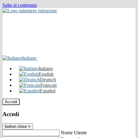
Salta al contenuto
Italiano
Italiano
English
Deutsch
Français
Español
Accedi
Accedi
button close
×
Nome Utente