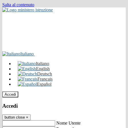
Salta al contenuto
Italiano
Italiano
English
Deutsch
Français
Español
Accedi
Accedi
button close
×
Nome Utente