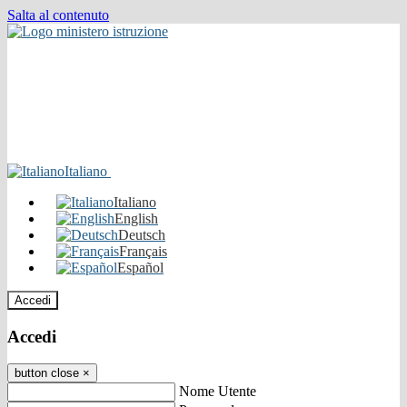
Salta al contenuto
Italiano
Italiano
English
Deutsch
Français
Español
Accedi
Accedi
button close
×
Nome Utente