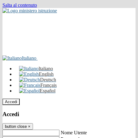
Salta al contenuto
Italiano
Italiano
English
Deutsch
Français
Español
Accedi
Accedi
button close
×
Nome Utente