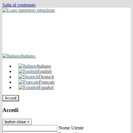
Salta al contenuto
Italiano
Italiano
English
Deutsch
Français
Español
Accedi
Accedi
button close
×
Nome Utente