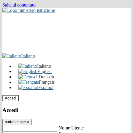
Salta al contenuto
Italiano
Italiano
English
Deutsch
Français
Español
Accedi
Accedi
button close
×
Nome Utente