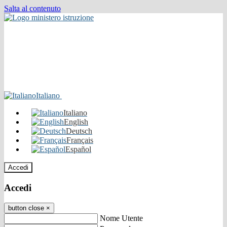
Salta al contenuto
Italiano
Italiano
English
Deutsch
Français
Español
Accedi
Accedi
button close
×
Nome Utente