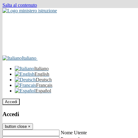
Salta al contenuto
Italiano
Italiano
English
Deutsch
Français
Español
Accedi
Accedi
button close
×
Nome Utente