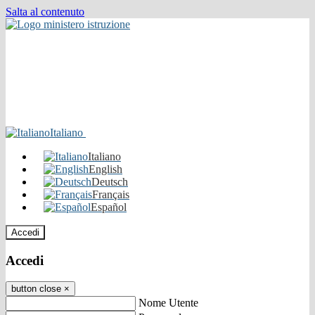
Salta al contenuto
Italiano
Italiano
English
Deutsch
Français
Español
Accedi
Accedi
button close
×
Nome Utente